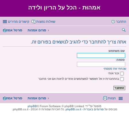
אמהוּת - הכל על הריון ולידה
התחבר
שאלות נפוצות
קישורים מהירים
פורום אמהות
פורטל אמהות
יפו
אתה צריך להתחבר כדי להגיב לנושאים בפורום זה.
ש
שם משתמש:
ססמה:
שכחתי את ססמתי
זכור אותי
בהתחברות זו אל תאפשר למשתמשים אחרים לראות אם אני מחובר
הצוות
פורום אמהות
פורטל אמהות
מופעל על־ידי
® Forum Software © phpBB Limited
phpBB
מבוסס על
phpBB.co.il - פורומים בעברית
. כל הזכויות שמורות © 2014 - phpBB.co.il.