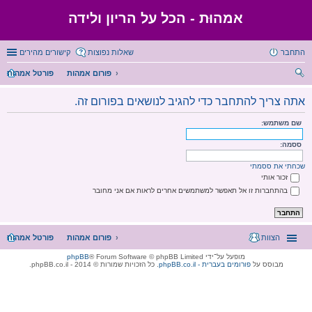
אמהוּת - הכל על הריון ולידה
התחבר
שאלות נפוצות
קישורים מהירים
פורום אמהות
פורטל אמהות
יפו
אתה צריך להתחבר כדי להגיב לנושאים בפורום זה.
ש
שם משתמש:
ססמה:
שכחתי את ססמתי
זכור אותי
בהתחברות זו אל תאפשר למשתמשים אחרים לראות אם אני מחובר
הצוות
פורום אמהות
פורטל אמהות
מופעל על־ידי
® Forum Software © phpBB Limited
phpBB
מבוסס על
phpBB.co.il - פורומים בעברית
. כל הזכויות שמורות © 2014 - phpBB.co.il.