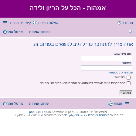
אמהוּת - הכל על הריון ולידה
התחבר
שאלות נפוצות
קישורים מהירים
פורום אמהות
פורטל אמהות
יפו
אתה צריך להתחבר כדי להגיב לנושאים בפורום זה.
ש
שם משתמש:
ססמה:
שכחתי את ססמתי
זכור אותי
בהתחברות זו אל תאפשר למשתמשים אחרים לראות אם אני מחובר
הצוות
פורום אמהות
פורטל אמהות
מופעל על־ידי
® Forum Software © phpBB Limited
phpBB
מבוסס על
phpBB.co.il - פורומים בעברית
. כל הזכויות שמורות © 2014 - phpBB.co.il.