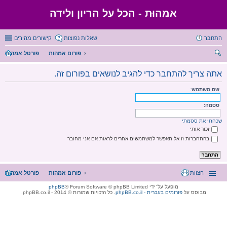
אמהוּת - הכל על הריון ולידה
התחבר
שאלות נפוצות
קישורים מהירים
פורום אמהות
פורטל אמהות
יפו
אתה צריך להתחבר כדי להגיב לנושאים בפורום זה.
ש
שם משתמש:
ססמה:
שכחתי את ססמתי
זכור אותי
בהתחברות זו אל תאפשר למשתמשים אחרים לראות אם אני מחובר
הצוות
פורום אמהות
פורטל אמהות
מופעל על־ידי
® Forum Software © phpBB Limited
phpBB
מבוסס על
phpBB.co.il - פורומים בעברית
. כל הזכויות שמורות © 2014 - phpBB.co.il.