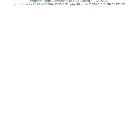
מופעל על־ידי
® Forum Software © phpBB Limited
phpBB
מבוסס על
phpBB.co.il - פורומים בעברית
. כל הזכויות שמורות © 2014 - phpBB.co.il.