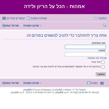
אמהוּת - הכל על הריון ולידה
התחבר
שאלות נפוצות
קישורים מהירים
פורום אמהות
פורטל אמהות
יפו
אתה צריך להתחבר כדי להגיב לנושאים בפורום זה.
ש
שם משתמש:
ססמה:
שכחתי את ססמתי
זכור אותי
בהתחברות זו אל תאפשר למשתמשים אחרים לראות אם אני מחובר
הצוות
פורום אמהות
פורטל אמהות
מופעל על־ידי
® Forum Software © phpBB Limited
phpBB
מבוסס על
phpBB.co.il - פורומים בעברית
. כל הזכויות שמורות © 2014 - phpBB.co.il.