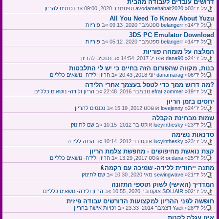
דרושים עובדים לעבודה מהבית
על ידי
»03 ספטמבר 2020, 09:00 »ב
avodamehabait2020
נכנסים להריון
All You Need To Know About Yuzu
על ידי
»14 ספטמבר 2020, 09:13 »ב
belangerr
פוריות
3DS PC Emulator Download
על ידי
»14 ספטמבר 2020, 05:12 »ב
belangerr
פוריות
המלצה על מומחה פוריות
על ידי
»24 אפריל 2017, 14:54 »ב
dana90
נכנסים להריון
בנות, מקווה שהפורום הזה בחיים כי יש לי התלבטות
על ידי
»06 יוני 2018, 20:43 »ב
danamarag
הריון ולידה- נושאים כלליים
מה דרוש ממך כדי לטפל בעצמך אחרי הלידה?
על ידי
»19 נובמבר 2016, 22:48 »ב
efrat.zommer
הריון ולידה- נושאים כלליים
יחסים בזמן הריון
על ידי
»24 אוגוסט 2012, 15:19 »ב
lovejenny
נכנסים להריון
שמות מבחינת הקבלה
על ידי
»23 אוקטובר 2012, 10:15 »ב
lucyinthesky
שם לתינוק
סדנאות נשימה
על ידי
»23 אוקטובר 2012, 10:14 »ב
lucyinthesky
הכנה ללידה
קצת נואשת מחיפושים - מחפשת צלמת הריון
על ידי
»25 אוגוסט 2017, 13:29 »ב
or.dana
הריון ולידה- נושאים כלליים
מתנה ייחודית ללידה- שמיכה עם רקמה
ק
על ידי
»21 מאי 2020, 10:30 »ב
sewingwave
שם לתינוק
ב
המדריך (האישי) לשוק תוספי התזונה
צ
י
על ידי
»02 אוקטובר 2020, 10:55 »ב
SOLIAIR
הריון ולידה- נושאים כלליים
ם
חופשה לפני ההריון למקצועות הדורשים עבודה פיזית
מ
על ידי
»28 דצמבר 2014, 23:33 »ב
Yaeli
זכויות אישה בהריון
צ
ו
איזו עגלה לקנות