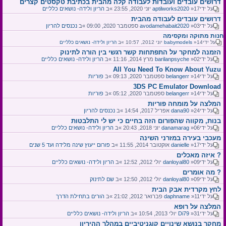
דרושים עובדים ועובדות לעבודה קלה מהבית בכתיבת טקסטים קצרים
על ידי
»17 יוני 2020, 23:55 »ב
aptilworks2020
הריון ולידה- נושאים כלליים
דרושים עובדים לעבודה מהבית
על ידי
»03 ספטמבר 2020, 09:00 »ב
avodamehabait2020
נכנסים להריון
חנות מתוקה ומקסימה
על ידי
»14 יוני 2012, 10:57 »ב
babymodels
הריון ולידה- נושאים כלליים
הזמנה למחקר על התפתחות קשר רגשי בין הורה לתינוק
על ידי
»02 מרץ 2014, 11:16 »ב
barilanpsyche
הריון ולידה- נושאים כלליים
All You Need To Know About Yuzu
על ידי
»14 ספטמבר 2020, 09:13 »ב
belangerr
פוריות
3DS PC Emulator Download
על ידי
»14 ספטמבר 2020, 05:12 »ב
belangerr
פוריות
המלצה על מומחה פוריות
על ידי
»24 אפריל 2017, 14:54 »ב
dana90
נכנסים להריון
בנות, מקווה שהפורום הזה בחיים כי יש לי התלבטות
על ידי
»06 יוני 2018, 20:43 »ב
danamarag
הריון ולידה- נושאים כלליים
מעכבי בעירה במזרני השינה
על ידי
»17 אוקטובר 2014, 11:55 »ב
danielle
פורום ייעוץ שינה מלידה ועד 5 שנים
איזה מאכלים ?
על ידי
»09 יולי 2012, 12:52 »ב
danloyal80
הריון ולידה- נושאים כלליים
מה אומרים ?
על ידי
»09 יולי 2012, 12:50 »ב
danloyal80
שם לתינוק
לחץ מקרדית אבק הבית
על ידי
»11 פברואר 2012, 21:02 »ב
daphname
הורים בתחילת הדרך
המלצה על רופא
על ידי
»31 יולי 2013, 10:54 »ב
Di79
הריון ולידה- נושאים כלליים
מחקר בנושא שינויים קוגניטיביים במהלך ההיריון