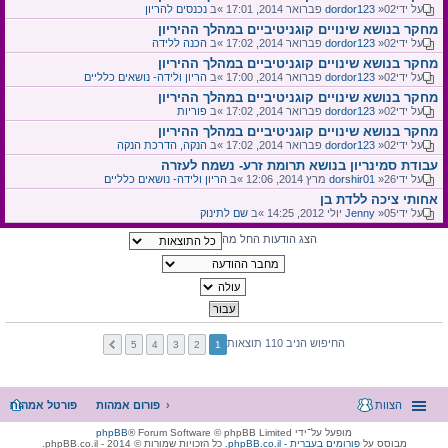
על ידי
»02 פברואר 2014, 17:01 »ב
dordor123
נכנסים להריון
מחקר בנושא שינויים קוגניטיביים במהלך ההיריון
על ידי
»02 פברואר 2014, 17:02 »ב
dordor123
הכנה ללידה
מחקר בנושא שינויים קוגניטיביים במהלך ההיריון
על ידי
»02 פברואר 2014, 17:00 »ב
dordor123
הריון ולידה- נושאים כלליים
מחקר בנושא שינויים קוגניטיביים במהלך ההיריון
על ידי
»02 פברואר 2014, 17:02 »ב
dordor123
פוריות
מחקר בנושא שינויים קוגניטיביים במהלך ההיריון
על ידי
»02 פברואר 2014, 17:02 »ב
dordor123
הנקה, הדרכת הנקה
עבודת סמינריון בנושא תרומת זרע- נשמח לעזרה
על ידי
»26 מרץ 2014, 12:06 »ב
dorshir01
הריון ולידה- נושאים כלליים
אחותי ציכה ללדת בן
על ידי
»05 יולי 2012, 14:25 »ב
Jenny
שם לתינוק
הצג הודעות החל מה
החיפוש הניב 110 תוצאות
5
4
3
2
1
הצוות
פורום אמהות
פורטל אמהות
מופעל על־ידי
® Forum Software © phpBB Limited
phpBB
מבוסס על
phpBB.co.il - פורומים בעברית
. כל הזכויות שמורות © 2014 - phpBB.co.il.