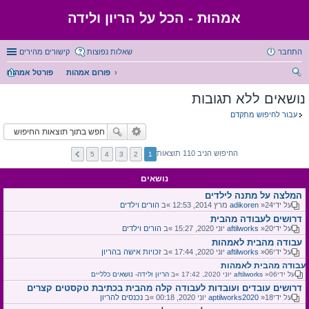
אמהוּת - הכל על הריון ולידה
התחבר
שאלות נפוצות
קישורים מהירים
פורום אמהות
פורטל אמהות
יפו
נושאים ללא תגובות
ש
עבור לחיפוש מתקדם
החיפוש הניב 110 תוצאות
5
4
3
2
1
נושאים
המלצה על מתנה לילדים
על ידי
»24 מרץ 2014, 12:53 »ב
adikoren
הורים וילדים
דרושים לעבודה מהבית
על ידי
»20 יוני 2020, 15:27 »ב
aftilworks
הורים וילדים
עבודה מהבית לאמהות
על ידי
»06 יוני 2020, 17:44 »ב
aftilworks
זכויות אישה בהריון
עבודה מהבית לאמהות
על ידי
»06 יוני 2020, 17:42 »ב
aftilworks
הריון ולידה- נושאים כלליים
דרושים עובדים ועובדות לעבודה קלה מהבית בכתיבת טקסטים קצרים
על ידי
»18 יוני 2020, 00:18 »ב
aptilworks2020
נכנסים להריון