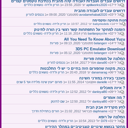
דרושים עובדים ועובדות לעבודה קלה מהבית בכתיבת טקסטים קצרים
על ידי
»17 יוני 2020, 23:55 »ב
aptilworks2020
הריון ולידה- נושאים כלליים
דרושים עובדים לעבודה מהבית
על ידי
»03 ספטמבר 2020, 09:00 »ב
avodamehabait2020
נכנסים להריון
חנות מתוקה ומקסימה
על ידי
»14 יוני 2012, 10:57 »ב
babymodels
הריון ולידה- נושאים כלליים
הזמנה למחקר על התפתחות קשר רגשי בין הורה לתינוק
על ידי
»02 מרץ 2014, 11:16 »ב
barilanpsyche
הריון ולידה- נושאים כלליים
All You Need To Know About Yuzu
על ידי
»14 ספטמבר 2020, 09:13 »ב
belangerr
פוריות
3DS PC Emulator Download
על ידי
»14 ספטמבר 2020, 05:12 »ב
belangerr
פוריות
המלצה על מומחה פוריות
על ידי
»24 אפריל 2017, 14:54 »ב
dana90
נכנסים להריון
בנות, מקווה שהפורום הזה בחיים כי יש לי התלבטות
על ידי
»06 יוני 2018, 20:43 »ב
danamarag
הריון ולידה- נושאים כלליים
מעכבי בעירה במזרני השינה
על ידי
»17 אוקטובר 2014, 11:55 »ב
danielle
פורום ייעוץ שינה מלידה ועד 5 שנים
איזה מאכלים ?
על ידי
»09 יולי 2012, 12:52 »ב
danloyal80
הריון ולידה- נושאים כלליים
מה אומרים ?
על ידי
»09 יולי 2012, 12:50 »ב
danloyal80
שם לתינוק
לחץ מקרדית אבק הבית
על ידי
»11 פברואר 2012, 21:02 »ב
daphname
הורים בתחילת הדרך
המלצה על רופא
על ידי
»31 יולי 2013, 10:54 »ב
Di79
הריון ולידה- נושאים כלליים
מחקר בנושא שינויים קוגניטיביים במהלך ההיריון