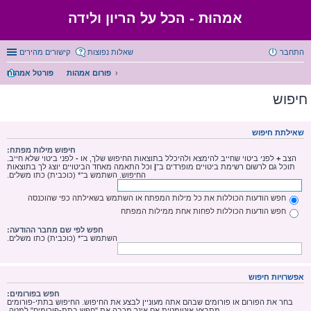
אמהוּת - הכל על הריון ולידה
התחבר
שאלות נפוצות
קישורים מהירים
פורום אמהות
פורטל אמהות
חיפוש
שאילתת חיפוש
חיפוש מילות מפתח:
הצב
+
לפני ביטוי שחייב להימצא ולהיכלל בתוצאות החיפוש שלך, או
-
לפני ביטוי שלא חייב.
תוכל גם לרשום רשימת ביטויים מופרדים ב־
|
וכל התאמה מאחד הביטויים יוצג לך בתוצאות
החיפוש. השתמש ב־* (כוכבית) כתו משלים.
חפש הודעות הכוללות את כל מילות המפתח או השתמש בשאילתה כפי שהוכנסה
חפש הודעות הכוללות לפחות אחת ממילות המפתח
חפש לפי שם מחבר ההודעה:
השתמש ב־* (כוכבית) כתו משלים.
אפשרויות חיפוש
חפש בפורומים:
בחר את הפורום או פורומים שבהם אתה מעוניין לבצע את החיפוש. החיפוש בתתי-פורומים
מתבצע אוטומטית אם אינך מכבה את "חפש בתת-פורומים" למטה.