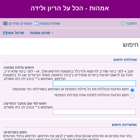
אמהוּת - הכל על הריון ולידה
התחבר
שאלות נפוצות
קישורים מהירים
פורום אמהות
פורטל אמהות
חיפוש
שאילתת חיפוש
חיפוש מילות מפתח:
הצב
+
לפני ביטוי שחייב להימצא ולהיכלל בתוצאות החיפוש שלך, או
-
לפני ביטוי שלא חייב.
תוכל גם לרשום רשימת ביטויים מופרדים ב־
|
וכל התאמה מאחד הביטויים יוצג לך בתוצאות
החיפוש. השתמש ב־* (כוכבית) כתו משלים.
חפש הודעות הכוללות את כל מילות המפתח או השתמש בשאילתה כפי שהוכנסה
חפש הודעות הכוללות לפחות אחת ממילות המפתח
חפש לפי שם מחבר ההודעה:
השתמש ב־* (כוכבית) כתו משלים.
אפשרויות חיפוש
חפש בפורומים:
בחר את הפורום או פורומים שבהם אתה מעוניין לבצע את החיפוש. החיפוש בתתי-פורומים
מתבצע אוטומטית אם אינך מכבה את "חפש בתת-פורומים" למטה.