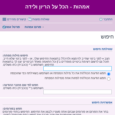
אמהוּת - הכל על הריון ולידה
התחבר
שאלות נפוצות
קישורים מהירים
פורום אמהות
פורטל אמהות
חיפוש
שאילתת חיפוש
חיפוש מילות מפתח:
הצב
+
לפני ביטוי שחייב להימצא ולהיכלל בתוצאות החיפוש שלך, או
-
לפני ביטוי שלא חייב.
תוכל גם לרשום רשימת ביטויים מופרדים ב־
|
וכל התאמה מאחד הביטויים יוצג לך בתוצאות
החיפוש. השתמש ב־* (כוכבית) כתו משלים.
חפש הודעות הכוללות את כל מילות המפתח או השתמש בשאילתה כפי שהוכנסה
חפש הודעות הכוללות לפחות אחת ממילות המפתח
חפש לפי שם מחבר ההודעה:
השתמש ב־* (כוכבית) כתו משלים.
אפשרויות חיפוש
חפש בפורומים:
בחר את הפורום או פורומים שבהם אתה מעוניין לבצע את החיפוש. החיפוש בתתי-פורומים
מתבצע אוטומטית אם אינך מכבה את "חפש בתת-פורומים" למטה.