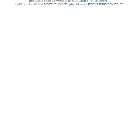
מופעל על־ידי
® Forum Software © phpBB Limited
phpBB
מבוסס על
phpBB.co.il - פורומים בעברית
. כל הזכויות שמורות © 2014 - phpBB.co.il.