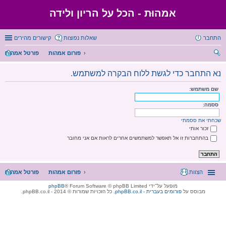
אמהוּת - הכל על הריון ולידה
התחבר
שאלות נפוצות
קישורים מהירים
פורום אמהות
פורטל אמהות
יפו
נא התחבר כדי לגשת ללוח הבקרה למשתמש.
ש
שם משתמש:
ססמה:
שכחתי את ססמתי
זכור אותי
בהתחברות זו אל תאפשר למשתמשים אחרים לראות אם אני מחובר
הצוות
פורום אמהות
פורטל אמהות
מופעל על־ידי
® Forum Software © phpBB Limited
phpBB
מבוסס על
phpBB.co.il - פורומים בעברית
. כל הזכויות שמורות © 2014 - phpBB.co.il.