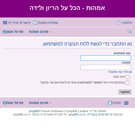
אמהוּת - הכל על הריון ולידה
התחבר
שאלות נפוצות
קישורים מהירים
פורום אמהות
פורטל אמהות
יפו
נא התחבר כדי לגשת ללוח הבקרה למשתמש.
ש
שם משתמש:
ססמה:
שכחתי את ססמתי
זכור אותי
בהתחברות זו אל תאפשר למשתמשים אחרים לראות אם אני מחובר
הצוות
פורום אמהות
פורטל אמהות
מופעל על־ידי
® Forum Software © phpBB Limited
phpBB
מבוסס על
phpBB.co.il - פורומים בעברית
. כל הזכויות שמורות © 2014 - phpBB.co.il.