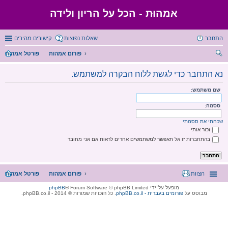
אמהוּת - הכל על הריון ולידה
התחבר
שאלות נפוצות
קישורים מהירים
פורום אמהות
פורטל אמהות
יפו
נא התחבר כדי לגשת ללוח הבקרה למשתמש.
ש
שם משתמש:
ססמה:
שכחתי את ססמתי
זכור אותי
בהתחברות זו אל תאפשר למשתמשים אחרים לראות אם אני מחובר
הצוות
פורום אמהות
פורטל אמהות
מופעל על־ידי
® Forum Software © phpBB Limited
phpBB
מבוסס על
phpBB.co.il - פורומים בעברית
. כל הזכויות שמורות © 2014 - phpBB.co.il.