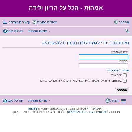
אמהוּת - הכל על הריון ולידה
התחבר
שאלות נפוצות
קישורים מהירים
פורום אמהות
פורטל אמהות
יפו
נא התחבר כדי לגשת ללוח הבקרה למשתמש.
ש
שם משתמש:
ססמה:
שכחתי את ססמתי
זכור אותי
בהתחברות זו אל תאפשר למשתמשים אחרים לראות אם אני מחובר
הצוות
פורום אמהות
פורטל אמהות
מופעל על־ידי
® Forum Software © phpBB Limited
phpBB
מבוסס על
phpBB.co.il - פורומים בעברית
. כל הזכויות שמורות © 2014 - phpBB.co.il.