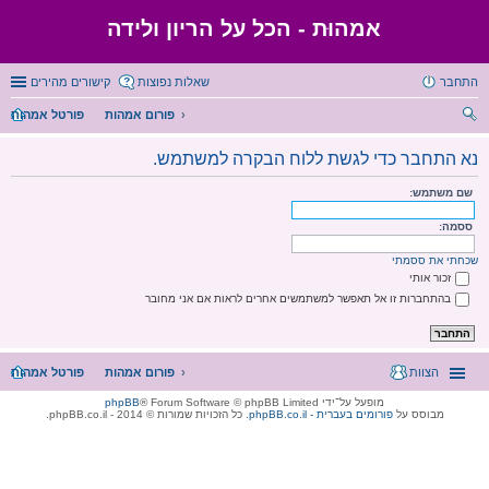
אמהוּת - הכל על הריון ולידה
התחבר
שאלות נפוצות
קישורים מהירים
פורום אמהות
פורטל אמהות
יפו
נא התחבר כדי לגשת ללוח הבקרה למשתמש.
ש
שם משתמש:
ססמה:
שכחתי את ססמתי
זכור אותי
בהתחברות זו אל תאפשר למשתמשים אחרים לראות אם אני מחובר
הצוות
פורום אמהות
פורטל אמהות
מופעל על־ידי
® Forum Software © phpBB Limited
phpBB
מבוסס על
phpBB.co.il - פורומים בעברית
. כל הזכויות שמורות © 2014 - phpBB.co.il.