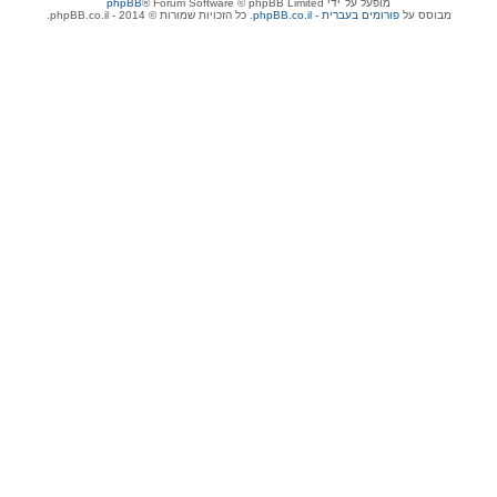
מופעל על־ידי
® Forum Software © phpBB Limited
phpBB
מבוסס על
phpBB.co.il - פורומים בעברית
. כל הזכויות שמורות © 2014 - phpBB.co.il.