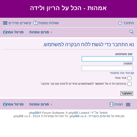
אמהוּת - הכל על הריון ולידה
התחבר
שאלות נפוצות
קישורים מהירים
פורום אמהות
פורטל אמהות
יפו
נא התחבר כדי לגשת ללוח הבקרה למשתמש.
ש
שם משתמש:
ססמה:
שכחתי את ססמתי
זכור אותי
בהתחברות זו אל תאפשר למשתמשים אחרים לראות אם אני מחובר
הצוות
פורום אמהות
פורטל אמהות
מופעל על־ידי
® Forum Software © phpBB Limited
phpBB
מבוסס על
phpBB.co.il - פורומים בעברית
. כל הזכויות שמורות © 2014 - phpBB.co.il.