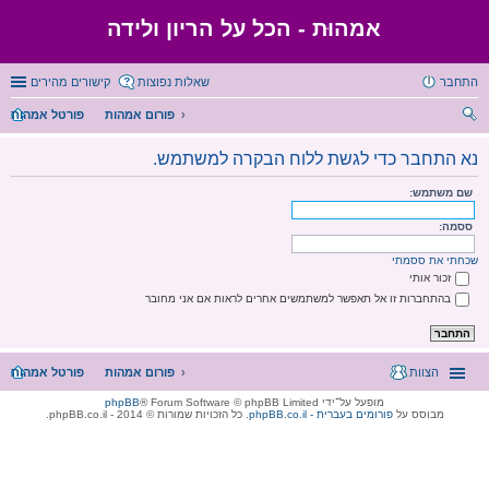
אמהוּת - הכל על הריון ולידה
התחבר
שאלות נפוצות
קישורים מהירים
פורום אמהות
פורטל אמהות
יפו
נא התחבר כדי לגשת ללוח הבקרה למשתמש.
ש
שם משתמש:
ססמה:
שכחתי את ססמתי
זכור אותי
בהתחברות זו אל תאפשר למשתמשים אחרים לראות אם אני מחובר
הצוות
פורום אמהות
פורטל אמהות
מופעל על־ידי
® Forum Software © phpBB Limited
phpBB
מבוסס על
phpBB.co.il - פורומים בעברית
. כל הזכויות שמורות © 2014 - phpBB.co.il.