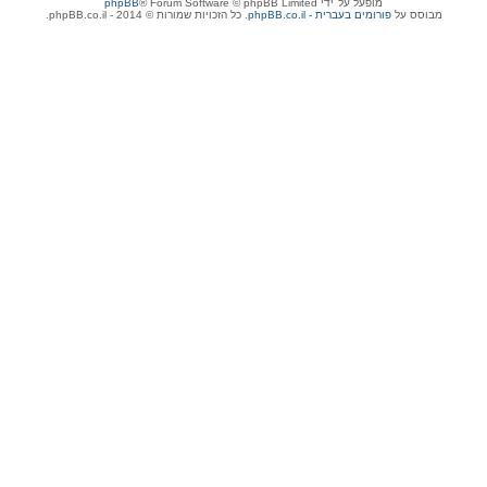
מופעל על־ידי
® Forum Software © phpBB Limited
phpBB
מבוסס על
phpBB.co.il - פורומים בעברית
. כל הזכויות שמורות © 2014 - phpBB.co.il.