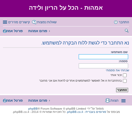
אמהוּת - הכל על הריון ולידה
התחבר
שאלות נפוצות
קישורים מהירים
פורום אמהות
פורטל אמהות
יפו
נא התחבר כדי לגשת ללוח הבקרה למשתמש.
ש
שם משתמש:
ססמה:
שכחתי את ססמתי
זכור אותי
בהתחברות זו אל תאפשר למשתמשים אחרים לראות אם אני מחובר
הצוות
פורום אמהות
פורטל אמהות
מופעל על־ידי
® Forum Software © phpBB Limited
phpBB
מבוסס על
phpBB.co.il - פורומים בעברית
. כל הזכויות שמורות © 2014 - phpBB.co.il.