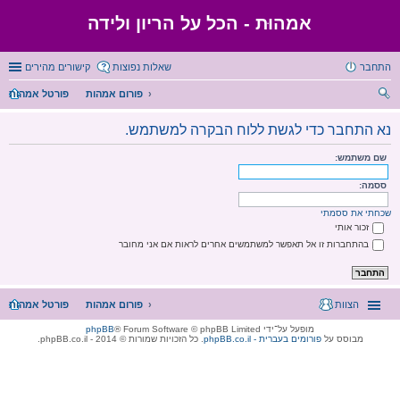
אמהוּת - הכל על הריון ולידה
התחבר
שאלות נפוצות
קישורים מהירים
פורום אמהות
פורטל אמהות
יפו
נא התחבר כדי לגשת ללוח הבקרה למשתמש.
ש
שם משתמש:
ססמה:
שכחתי את ססמתי
זכור אותי
בהתחברות זו אל תאפשר למשתמשים אחרים לראות אם אני מחובר
הצוות
פורום אמהות
פורטל אמהות
מופעל על־ידי
® Forum Software © phpBB Limited
phpBB
מבוסס על
phpBB.co.il - פורומים בעברית
. כל הזכויות שמורות © 2014 - phpBB.co.il.