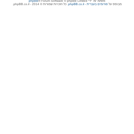
מופעל על־ידי
® Forum Software © phpBB Limited
phpBB
מבוסס על
phpBB.co.il - פורומים בעברית
. כל הזכויות שמורות © 2014 - phpBB.co.il.