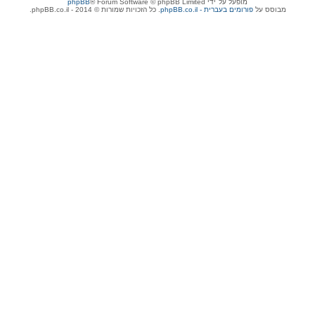
מופעל על־ידי
® Forum Software © phpBB Limited
phpBB
מבוסס על
phpBB.co.il - פורומים בעברית
. כל הזכויות שמורות © 2014 - phpBB.co.il.