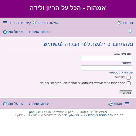
אמהוּת - הכל על הריון ולידה
התחבר
שאלות נפוצות
קישורים מהירים
פורום אמהות
פורטל אמהות
יפו
נא התחבר כדי לגשת ללוח הבקרה למשתמש.
ש
שם משתמש:
ססמה:
שכחתי את ססמתי
זכור אותי
בהתחברות זו אל תאפשר למשתמשים אחרים לראות אם אני מחובר
הצוות
פורום אמהות
פורטל אמהות
מופעל על־ידי
® Forum Software © phpBB Limited
phpBB
מבוסס על
phpBB.co.il - פורומים בעברית
. כל הזכויות שמורות © 2014 - phpBB.co.il.