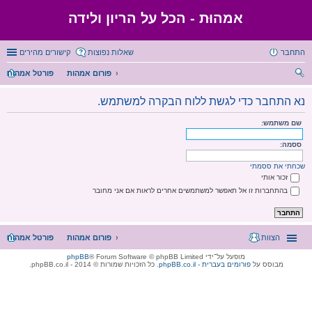
אמהוּת - הכל על הריון ולידה
התחבר
שאלות נפוצות
קישורים מהירים
פורום אמהות
פורטל אמהות
יפו
נא התחבר כדי לגשת ללוח הבקרה למשתמש.
ש
שם משתמש:
ססמה:
שכחתי את ססמתי
זכור אותי
בהתחברות זו אל תאפשר למשתמשים אחרים לראות אם אני מחובר
הצוות
פורום אמהות
פורטל אמהות
מופעל על־ידי
® Forum Software © phpBB Limited
phpBB
מבוסס על
phpBB.co.il - פורומים בעברית
. כל הזכויות שמורות © 2014 - phpBB.co.il.