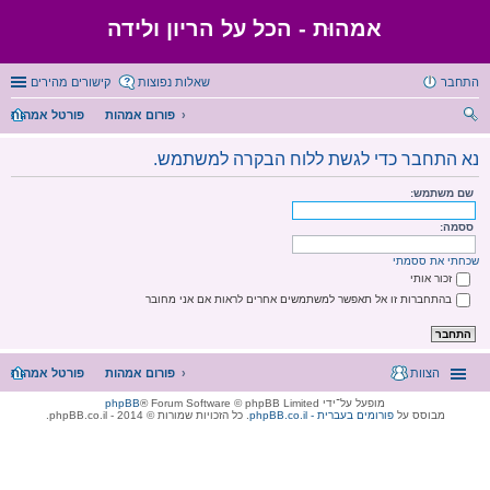
אמהוּת - הכל על הריון ולידה
התחבר
שאלות נפוצות
קישורים מהירים
פורום אמהות
פורטל אמהות
יפו
נא התחבר כדי לגשת ללוח הבקרה למשתמש.
ש
שם משתמש:
ססמה:
שכחתי את ססמתי
זכור אותי
בהתחברות זו אל תאפשר למשתמשים אחרים לראות אם אני מחובר
הצוות
פורום אמהות
פורטל אמהות
מופעל על־ידי
® Forum Software © phpBB Limited
phpBB
מבוסס על
phpBB.co.il - פורומים בעברית
. כל הזכויות שמורות © 2014 - phpBB.co.il.