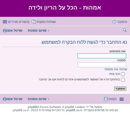
אמהוּת - הכל על הריון ולידה
התחבר
שאלות נפוצות
קישורים מהירים
פורום אמהות
פורטל אמהות
יפו
נא התחבר כדי לגשת ללוח הבקרה למשתמש.
ש
שם משתמש:
ססמה:
שכחתי את ססמתי
זכור אותי
בהתחברות זו אל תאפשר למשתמשים אחרים לראות אם אני מחובר
הצוות
פורום אמהות
פורטל אמהות
מופעל על־ידי
® Forum Software © phpBB Limited
phpBB
מבוסס על
phpBB.co.il - פורומים בעברית
. כל הזכויות שמורות © 2014 - phpBB.co.il.