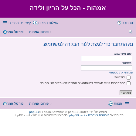
אמהוּת - הכל על הריון ולידה
התחבר
שאלות נפוצות
קישורים מהירים
פורום אמהות
פורטל אמהות
יפו
נא התחבר כדי לגשת ללוח הבקרה למשתמש.
ש
שם משתמש:
ססמה:
שכחתי את ססמתי
זכור אותי
בהתחברות זו אל תאפשר למשתמשים אחרים לראות אם אני מחובר
הצוות
פורום אמהות
פורטל אמהות
מופעל על־ידי
® Forum Software © phpBB Limited
phpBB
מבוסס על
phpBB.co.il - פורומים בעברית
. כל הזכויות שמורות © 2014 - phpBB.co.il.