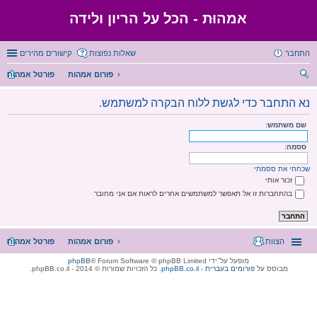
אמהוּת - הכל על הריון ולידה
התחבר
שאלות נפוצות
קישורים מהירים
פורום אמהות
פורטל אמהות
יפו
נא התחבר כדי לגשת ללוח הבקרה למשתמש.
ש
שם משתמש:
ססמה:
שכחתי את ססמתי
זכור אותי
בהתחברות זו אל תאפשר למשתמשים אחרים לראות אם אני מחובר
הצוות
פורום אמהות
פורטל אמהות
מופעל על־ידי
® Forum Software © phpBB Limited
phpBB
מבוסס על
phpBB.co.il - פורומים בעברית
. כל הזכויות שמורות © 2014 - phpBB.co.il.