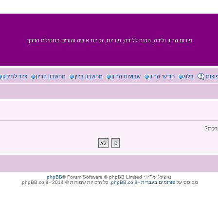
פורום הריון ולידה, הכנה ללידה, פוריות, זכויות אישה והורים בתחילת הדרך
וצות
בלוג
חודשי הריון
שבועות הריון
מחשבון ביוץ
מחשבון הריון
ציוד לתינוק
רכת?
מופעל על־ידי
® Forum Software © phpBB Limited
phpBB
מבוסס על
phpBB.co.il - פורומים בעברית
. כל הזכויות שמורות © 2014 - phpBB.co.il.