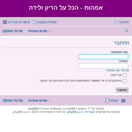
אמהוּת - הכל על הריון ולידה
התחבר
שאלות נפוצות
קישורים מהירים
פורום אמהות
פורטל אמהות
יפו
התחבר
ש
שם משתמש:
ססמה:
שכחתי את ססמתי
זכור אותי
בהתחברות זו אל תאפשר למשתמשים אחרים לראות אם אני מחובר
הצוות
פורום אמהות
פורטל אמהות
מופעל על־ידי
® Forum Software © phpBB Limited
phpBB
מבוסס על
phpBB.co.il - פורומים בעברית
. כל הזכויות שמורות © 2014 - phpBB.co.il.