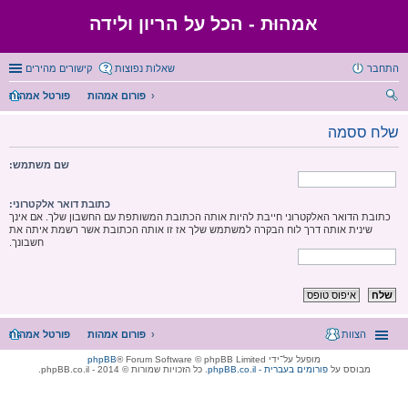
אמהוּת - הכל על הריון ולידה
התחבר
שאלות נפוצות
קישורים מהירים
פורום אמהות
פורטל אמהות
יפו
שלח ססמה
ש
שם משתמש:
כתובת דואר אלקטרוני:
כתובת הדואר האלקטרוני חייבת להיות אותה הכתובת המשותפת עם החשבון שלך. אם אינך
שינית אותה דרך לוח הבקרה למשתמש שלך אז זו אותה הכתובת אשר רשמת איתה את
חשבונך.
הצוות
פורום אמהות
פורטל אמהות
מופעל על־ידי
® Forum Software © phpBB Limited
phpBB
מבוסס על
phpBB.co.il - פורומים בעברית
. כל הזכויות שמורות © 2014 - phpBB.co.il.