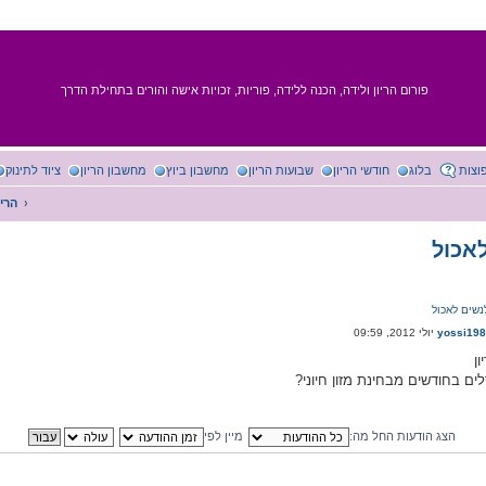
פורום הריון ולידה, הכנה ללידה, פוריות, זכויות אישה והורים בתחילת הדרך
וצות
בלוג
חודשי הריון
שבועות הריון
מחשבון ביוץ
מחשבון הריון
ציוד לתינוק
הריו
אכול
נשים לאכול
yossi19
ן
ים בחודשים מבחינת מזון חיוני?
הצג הודעות החל מה:
מיין לפי