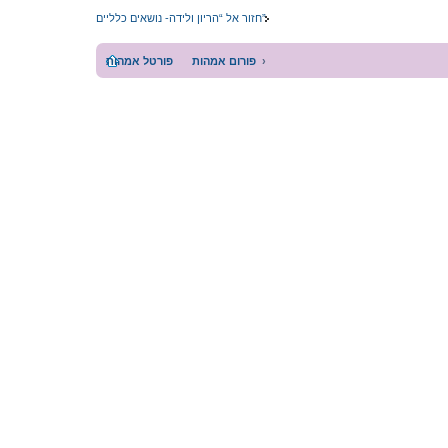
חזור אל “הריון ולידה- נושאים כלליים”
פורום אמהות
פורטל אמהות