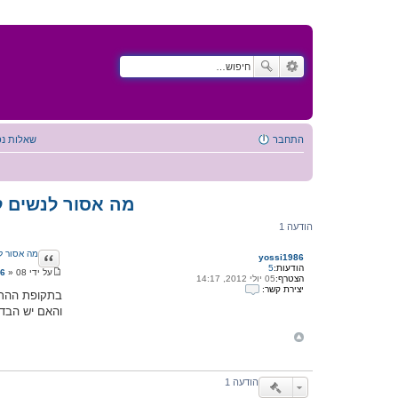
התחבר
שאלות נפ
מה אסור לנשים ל
הודעה 1
ציטוט
מה אסור ל
yossi1986
הודעות:
5
על ידי
08 יולי 2012, 09:59
»
86
הצטרף:
05 יולי 2012, 14:17
ה
יצירת קשר:
ו
בתקופת ההריו
י
ד
והאם יש הבדל
צ
ע
י
ה
ר
ת
ק
ש
ר
הודעה 1
ע
ם