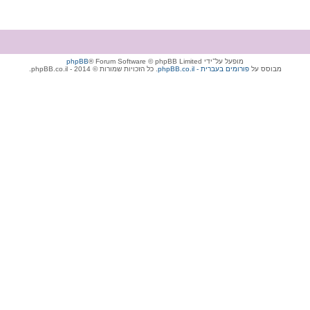
מופעל על־ידי
® Forum Software © phpBB Limited
phpBB
מבוסס על
phpBB.co.il - פורומים בעברית
. כל הזכויות שמורות © 2014 - phpBB.co.il.