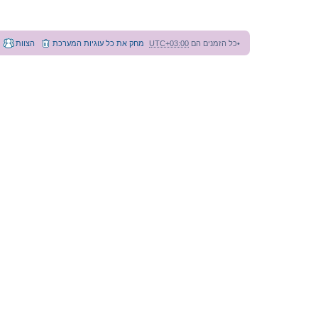
y
o
s
s
i
כל הזמנים הם
UTC+03:00
מחק את כל עוגיות המערכת
הצוות
1
9
8
6