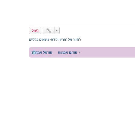
נעול
חזור אל “הריון ולידה- נושאים כלליים”
פורום אמהות
פורטל אמהות