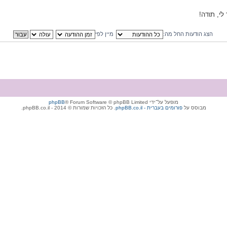
 לי, תודה!
הצג הודעות החל מה:
מיין לפי
מופעל על־ידי
® Forum Software © phpBB Limited
phpBB
מבוסס על
phpBB.co.il - פורומים בעברית
. כל הזכויות שמורות © 2014 - phpBB.co.il.