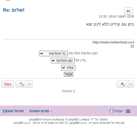
Re: שלום!
ציטוט
29 דצמבר 2014, 11:52
ה
ו
ניתן עם קרדיט ללא לינק יוצא
ד
ע
ה
http://www.motherhood.co.il/
הצג הודעות החל מה:
מיין לפי
נעול
2 הודעות
הצוות
פורום אמהות
פורטל אמהות
מופעל על־ידי
® Forum Software © phpBB Limited
phpBB
מבוסס על
phpBB.co.il - פורומים בעברית
. כל הזכויות שמורות © 2014 - phpBB.co.il.