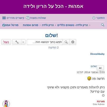
אמהוּת - הכל על הריון ולידה
התחבר
שאלות נפוצות
קישורים מהירים
הריון ולידה- נושאים כלליים
הריון ולידה
פורום אמהות
פורטל אמהות
יפו
שלום!
ש
נעול
2 הודעות
likooshbaby
שלום!
ציטוט
23 נובמבר 2014, 12:57
ה
ו
חדשה פה
ד
ע
ה
ניתן להעלות מאמרים ותוכן מקצועי ולא שיווקי
עם קרדיט?
מערכת
Site Admin