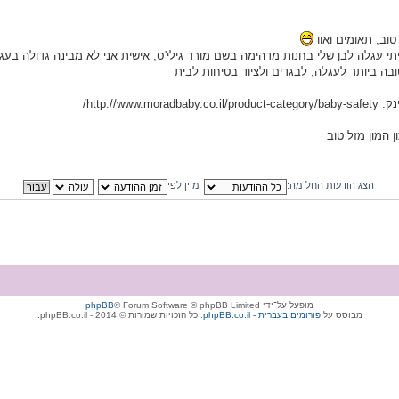
טוב, תאומים ואוו
יתי עגלה לבן שלי בחנות מדהימה בשם מורד גילי'ס, אישית אני לא מבינה גדולה בע
ה ביותר לעגלה, לבגדים ולציוד בטיחות לבית
http://www.morad/
 המון מזל טוב
הצג הודעות החל מה:
מיין לפי
מופעל על־ידי
® Forum Software © phpBB Limited
phpBB
מבוסס על
phpBB.co.il - פורומים בעברית
. כל הזכויות שמורות © 2014 - phpBB.co.il.