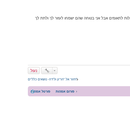
גלות לתאומים אבל אני בטוחה שהם ישמחו לעזור לך ולתת לך
נעול
חזור אל “הריון ולידה- נושאים כלליים”
פורום אמהות
פורטל אמהות