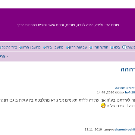
פורום הריון ולידה, הכנה ללידה, פוריות, זכויות אישה והורים בתחילת הדרך
וצות
בלוג
חודשי הריון
שבועות הריון
מחשבון ביוץ
מחשבון הריון
ציוד לתינוק
הריו
רההה
אומים עזרההה
hofit1
ח לעזרתכן בע"ה אני עתידה ללדת תאומים אני נורא מתלבטת בין עגלת בוגבו דונקי
וצה !! שבת שלום
sharonbrosh