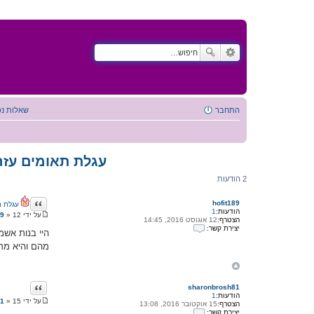
התחבר
שאלות נפ
עגלת תאומים עז
2 הודעות
ציטוט
hofit189
עגלת ת
הודעות:
1
על ידי
12 אוגוסט 2016, 14:48
»
89
הצטרף:
12 אוגוסט 2016, 14:45
ה
יצירת קשר:
ו
היי בנות אשמ
י
ד
מהם והיא מר
צ
ע
י
ה
ר
ת
ק
ציטוט
sharonbrosh81
ש
הודעות:
1
ר
על ידי
15 אוקטובר 2016, 13:11
»
81
הצטרף:
15 אוקטובר 2016, 13:08
ע
ה
יצירת קשר:
ם