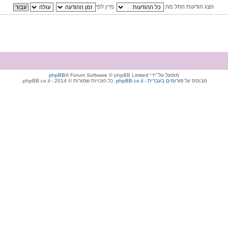
הצג הודעות החל מה:
מיין לפי
מופעל על־ידי
® Forum Software © phpBB Limited
phpBB
מבוסס על
phpBB.co.il - פורומים בעברית
. כל הזכויות שמורות © 2014 - phpBB.co.il.