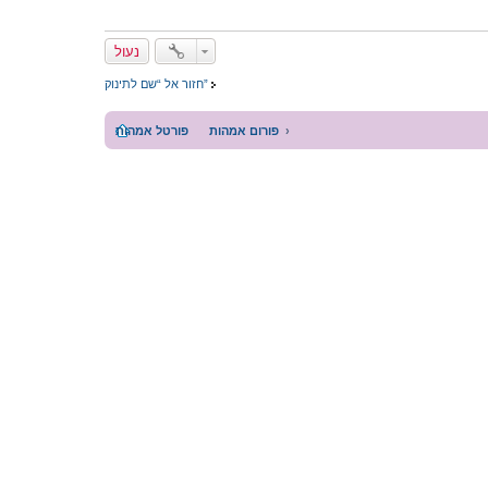
נעול
חזור אל “שם לתינוק”
פורום אמהות
פורטל אמהות