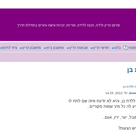
פורום הריון ולידה, הכנה ללידה, פוריות, זכויות אישה והורים בתחילת הדרך
וצות
בלוג
חודשי הריון
שבועות הריון
מחשבון ביוץ
מחשבון הריון
ציוד לתינוק
בן
 ללדת בן
Jen
ללדת בן, והיא לא יודעת איזה שם לתת לו
ע לה כל מיני שמות מקוריים..
ל, יער, ירין, אגם..
יש הצעות?