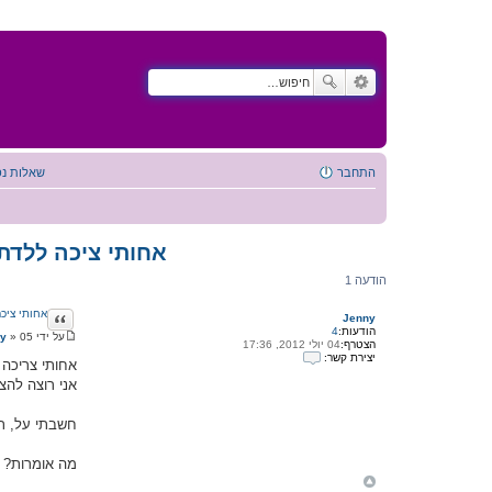
התחבר
שאלות נפ
אחותי ציכה ללדת 
הודעה 1
ציטוט
אחותי ציכה
Jenny
הודעות:
4
על ידי
05 יולי 2012, 14:25
»
ny
הצטרף:
04 יולי 2012, 17:36
ה
יצירת קשר:
ו
אחותי צריכה 
י
ד
אני רוצה להצי
צ
ע
י
ה
ר
חשבתי על, תוב
ת
ק
ש
מה אומרות? 
ר
ע
ם