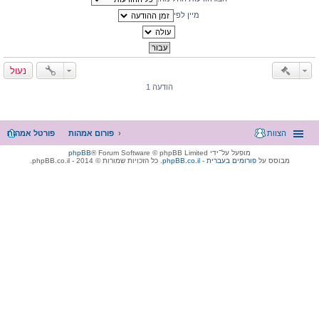
מיין לפי
נעול
הודעה 1
הצוות
פורום אמהות
פורטל אמהות
מופעל על־ידי
® Forum Software © phpBB Limited
phpBB
מבוסס על
phpBB.co.il - פורומים בעברית
. כל הזכויות שמורות © 2014 - phpBB.co.il.