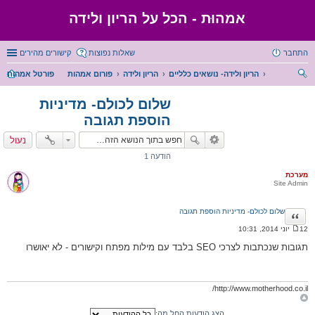
אמהוּת - הכל על הריון ולידה
התחבר
שאלות נפוצות
קישורים מהירים
הריון ולידה- נושאים כלליים
הריון ולידה
פורום אמהות
פורטל אמהות
יפו
שלום לכולם- מדיניות
ש
הוספת תגובה
נעול
הודעה 1
מערכת
Site Admin
שלום לכולם- מדיניות הוספת תגובה
ציטוט
12 יוני 2014, 10:31
ה
ו
תגובות שנכתבות לצרכי SEO בלבד עם מילות מפתח וקישורים - לא יאושרו
ד
ע
ה
http://www.motherhood.co.il/
הצג הודעות החל מה: