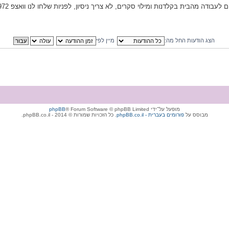
עבודה מהבית בקלדנות ומילוי סקרים, לא צריך ניסיון, לפניות שלחו לנו וואצפ 054-5699972 עופרי
הצג הודעות החל מה:
מיין לפי
מופעל על־ידי
® Forum Software © phpBB Limited
phpBB
מבוסס על
phpBB.co.il - פורומים בעברית
. כל הזכויות שמורות © 2014 - phpBB.co.il.