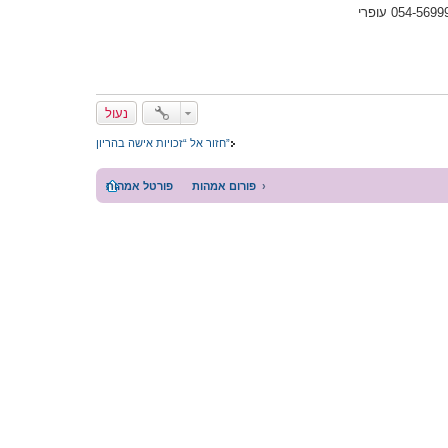
נעול
חזור אל “זכויות אישה בהריון”
פורום אמהות
פורטל אמהות