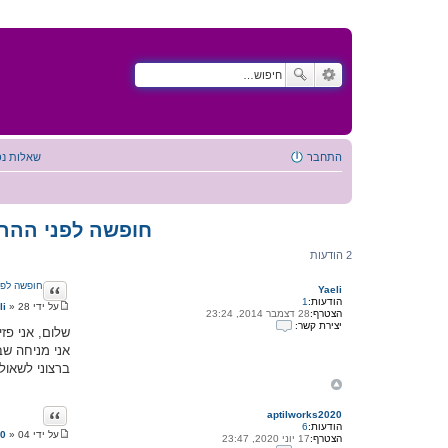
התחבר
שאלות נפ
חופשה לפני ההרי
2 הודעות
ציטוט
חופשה לפני
Yaeli
הודעות:
1
על ידי
28 דצמבר 2014, 23:33
»
li
הצטרף:
28 דצמבר 2014, 23:24
ה
יצירת קשר:
ו
שלום, אני פזיו
י
ד
אני מניחה שב
צ
ע
י
ה
ברצוני לשאול
ר
ת
ק
ש
ציטוט
aptilworks2020
ר
הודעות:
6
ע
על ידי
04 אוגוסט 2020, 10:34
»
20
הצטרף:
17 יוני 2020, 23:47
ה
ם