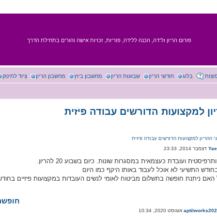
פורום הריון ולידה, הכנה ללידה, פוריות, זכויות אישה והורים בתחילת הדרך
וצות
בלוג
חודשי הריון
שבועות הריון
מחשבון ביוץ
מחשבון הריון
ציוד לתינוק
ון למקצועות הדורשים עבודה פיזית
 ההריון למקצועות הדורשים עבודה פיזית
Yae
תרפיסטית ועובדת כעצמאית במסגרות שונות. כיום בשבוע 20 להריון.
חודש התשיעי לא אוכל לעבוד באותו היקף כמו היום
 האם ניתנת חופשה בתשלום מביטוח לאומי לנשים העובדות במקצועות פיזיים בחודש
Re: חו
aptilworks20