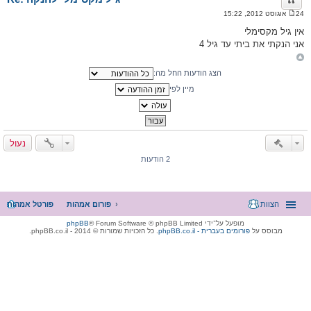
ציטוט
24 אוגוסט 2012, 15:22
ה
ו
אין גיל מקסימלי
ד
אני הנקתי את ביתי עד גיל 4
ע
ה
הצג הודעות החל מה:
מיין לפי
נעול
2 הודעות
הצוות
פורום אמהות
פורטל אמהות
מופעל על־ידי
® Forum Software © phpBB Limited
phpBB
מבוסס על
phpBB.co.il - פורומים בעברית
. כל הזכויות שמורות © 2014 - phpBB.co.il.