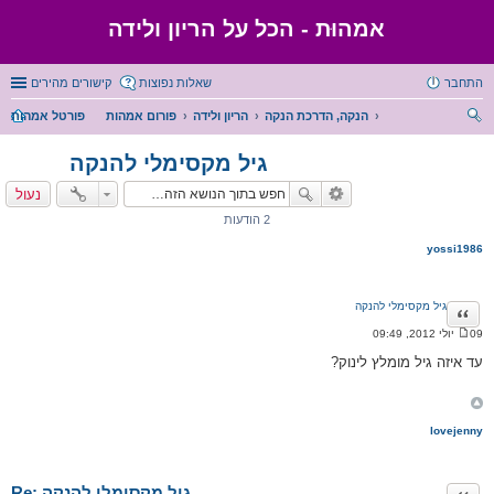
אמהוּת - הכל על הריון ולידה
התחבר
שאלות נפוצות
קישורים מהירים
הנקה, הדרכת הנקה
הריון ולידה
פורום אמהות
פורטל אמהות
יפו
גיל מקסימלי להנקה
ש
נעול
2 הודעות
yossi1986
גיל מקסימלי להנקה
ציטוט
09 יולי 2012, 09:49
ה
ו
עד איזה גיל מומלץ לינוק?
ד
ע
ה
lovejenny
Re: גיל מקסימלי להנקה