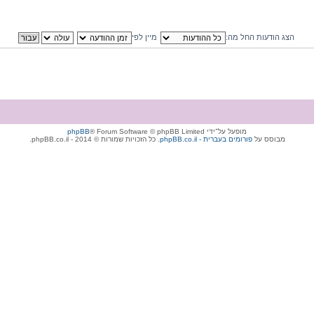
הצג הודעות החל מה:
מיין לפי
מופעל על־ידי
® Forum Software © phpBB Limited
phpBB
מבוסס על
phpBB.co.il - פורומים בעברית
. כל הזכויות שמורות © 2014 - phpBB.co.il.