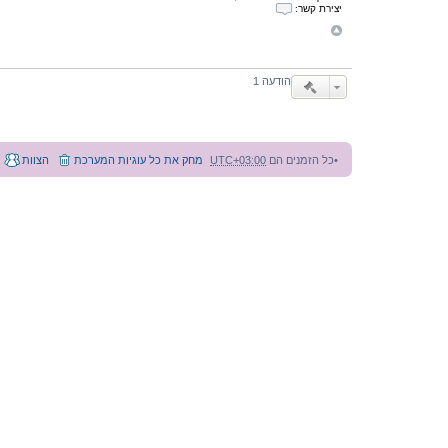
יצירת קשר:
י
צ
י
ר
ת
ק
הודעה 1
ש
ר
ע
ם
מ
ע
כל הזמנים הם
UTC+03:00
מחק את כל עוגיות המערכת
הצוות
ר
כ
ת