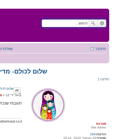
התחבר
שאלות נפ
שלום לכולם- מדי
הודעה 1
ציטוט
שלום לכול
על ידי
12 יוני 2014, 10:31
»
מ
ה
ו
תגובות שנכתבות לצרכי SEO בלבד עם מי
ד
ע
ה
therhood.co.il/
מערכת
Site Admin
הודעות:
269
הצטרף:
26 נובמבר 2010, 20:41