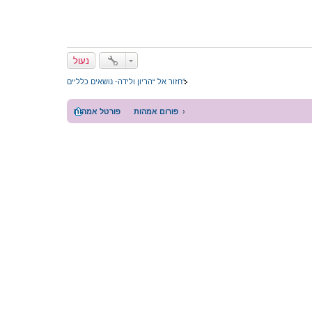
נעול
חזור אל “הריון ולידה- נושאים כלליים”
פורום אמהות
פורטל אמהות