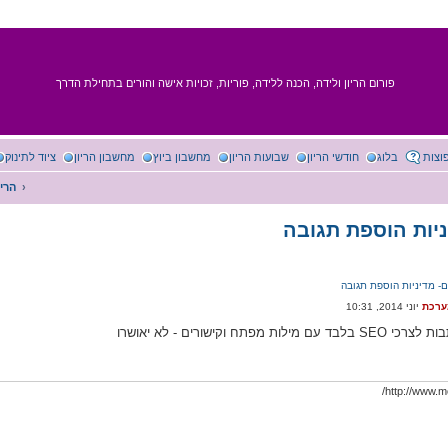
פורום הריון ולידה, הכנה ללידה, פוריות, זכויות אישה והורים בתחילת הדרך
וצות
בלוג
חודשי הריון
שבועות הריון
מחשבון ביוץ
מחשבון הריון
ציוד לתינוק
הריו
ניות הוספת תגובה
ם- מדיניות הוספת תגובה
ערכת
לות מפתח וקישורים - לא יאושרו
http://www.mo