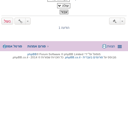
נעול
הודעה 1
הצוות
פורום אמהות
פורטל אמהות
מופעל על־ידי
® Forum Software © phpBB Limited
phpBB
מבוסס על
phpBB.co.il - פורומים בעברית
. כל הזכויות שמורות © 2014 - phpBB.co.il.