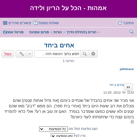
אמהוּת - הכל על הריון ולידה
התחבר
שאלות נפוצות
קישורים מהירים
הורים בתחילת הדרך
הורות
פורום אמהות
פורטל אמהות
יפו
אחים ביחד
ש
נעול
הודעה 1
johnirace
אחים ביחד
ציטוט
23 יולי 2012, 11:20
ה
ו
אני מכיר שני אחים בהבדל של שנתיים בינהם (אח גדול ואחות קטנה) שהם
ד
מבלים את רוב שעות היום ביחד (אחרי בית ספר). הם ממש "דבק" מאז שהם
ע
ה
קטנים ולא עושים כמעט שומדבר בנפרד. האם זה טוב או רע? אולי כדאי להפריד
בינהם קצת כדי שיתפתחו לעוד כיוונים?
הצג הודעות החל מה:
מיין לפי