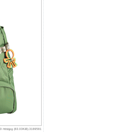
3189581.jpg (83.03KiB)נצפה 9850 פעמים