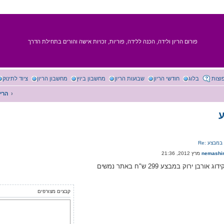
פורום הריון ולידה, הכנה ללידה, פוריות, זכויות אישה והורים בתחילת הדרך
וצות
בלוג
חודשי הריון
שבועות הריון
מחשבון ביוץ
מחשבון הריון
ציוד לתינוק
הריו
ע
לה במבצע
nemashi
רבן ירוק במבצע 299 ש"ח באתר נמשים
קבצים מצורפים