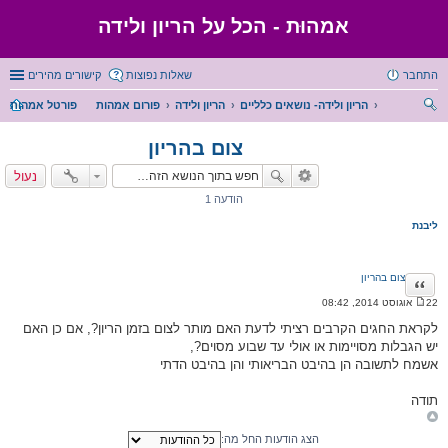
אמהוּת - הכל על הריון ולידה
התחבר
שאלות נפוצות
קישורים מהירים
הריון ולידה- נושאים כלליים
הריון ולידה
פורום אמהות
פורטל אמהות
יפו
צום בהריון
ש
נעול
הודעה 1
ליבנת
צום בהריון
ציטוט
22 אוגוסט 2014, 08:42
ה
ו
לקראת החגים הקרבים רציתי לדעת האם מותר לצום בזמן הריון?, אם כן האם
ד
יש הגבלות מסויימות או אולי עד שבוע מסוים?,
ע
ה
אשמח לתשובה הן בהיבט הבריאותי והן בהיבט הדתי
תודה
הצג הודעות החל מה: