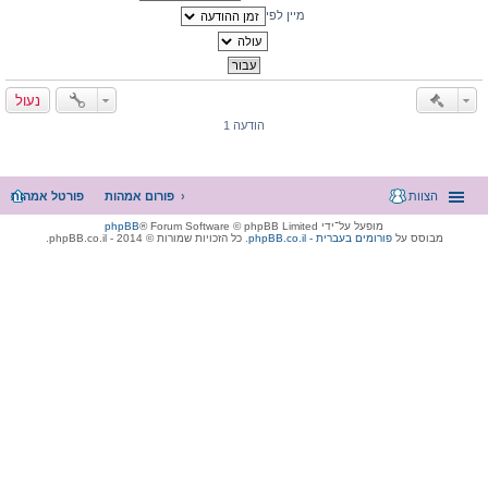
מיין לפי
נעול
הודעה 1
הצוות
פורום אמהות
פורטל אמהות
מופעל על־ידי
® Forum Software © phpBB Limited
phpBB
מבוסס על
phpBB.co.il - פורומים בעברית
. כל הזכויות שמורות © 2014 - phpBB.co.il.