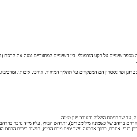
מספר שינויים על רקע הורמונלי. בין השינויים המחזוריים נמנה את הווסת 
טרוגן ופרוגסטרון הם המפקחים על תהליך המחזור, אורכו, איכותו, ומרכיביו.
ה, עד שתתפתח השליה והעובר ייזון ממנה.
חם ברוחב של כשמונה מילימטרים), יתרחש הביוץ, עליו מייד נדבר בהרחב
ון בגוף. אחרת, בתוך ארבעה עשר ימים מיום הביוץ, תנשור רירית הרחם הח