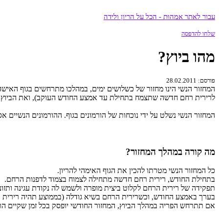
עבור לאתר אמהוּת - הכל על הריון ולידה
שלחו להדפסה
מהו ביוץ?
פורסם: 28.02.2011
המחזור הנשי הינו מחזור של כשלושים ימים, במהלכו מתרחשים בגוף האישה 
לרירית רחם חדשה שתצמח בתחילת עד אמצע החודש העוקב), ואת הביוץ.
המחזור הנשי נשלט על ידי נוכחות של הורמונים בגוף. ההורמונים הנשיים אס
מה קורה במהלך המחזור?
כל המחזור הנשי מטרתו להכין את הגוף האימהי להריון.
בתחילת החודש, רירית רחם חדשה מתחילה לצמוח בצמוד לדפנות הרחם.
תפקידה של רירית הרחם לקלוט ביצית מופרה ולשמש לה נקודת עגינה ותזונ
בערך באמצע החודש, וכשרירית הרחם בשיא גודלה (בממוצע תהיה רירית הר
אם תתרחש הפריה במהלך הביוץ, המחזור החודשי יופסק בכל זמן שקיים הרי