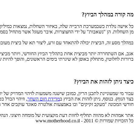
מה קורה במהלך הביוץ?
כל אישה נולדת כשבמערכת הרבייה שלה, באיזור השחלות, נמצאות כמיליון
מן השחלות. הן "נשאבות" על ידי החצוצרות, איבר מעוגל אשר מתחיל בסמוך לשחלה ומסתיים ברח
במהלך מסע זה, הביצית יכולה להתאחד עם זרע, ליצור תא של ביצית מעוברת
אגב, אם השתחררה יותר מביצית אחת בתהליך הביוץ החודשי, ויותר מבי
ברורות לחלוטין, מתחלק באופן לא שיגרתי בימים הראשונים, והופך להיות 
כיצד ניתן לזהות את הביוץ?
עבור מי שמעוניינת לתכנן הריון, כמובן שישנה משמעות לזיהוי המדויק של י
בצד הגוף). בנוסף, ניתן לזהות את הביוץ ב
מדידת חום השחר
, וזיהוי הבדל ב
חודשי המכונה "מעקב זקיקים" ובו באמצעות אולטרה סאונד עוקבים אחר הת
אתר אמהוּת לא מהווה תחליף לחוות דעת מקצועית של מומחה חיצוני. הנה
כל הזכויות שמורות © 2011 - www.motherhood.co.il