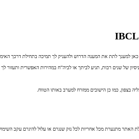
אן למענך לתת את המענה הדרוש ולהעניק לך תמיכה בתחילת דרכך האימהית
יה בצפון, כמו כן הישובים ממזרח למערב באותו הטווח.
לת האתר מתנערת מכל אחריות לכל נזק שנגרם או עלול להיגרם עקב השימו