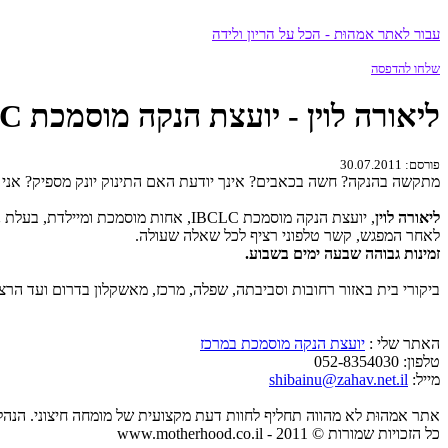
עבור לאתר אמהוּת - הכל על הריון ולידה
שלחו להדפסה
ליאורה לוין - יועצת הנקה מוסמכת IBCLC
פורסם: 30.07.2011
מתקשה בהנקה? חשה בכאבים? אינך יודעת האם התינוק יונק מספיק? אני כ
ליאורה לוין
, יועצת הנקה מוסמכת IBCLC, אחות מוסמכת ומיילדת, בעלת ניסיון של שנים רבות, תגיע לביתך או לביה”ח במהירות האפשרית ותעזור לך להתמודד עם הקשיים ההתחלתיים.
לאחר המפגש, קשר טלפוני רציף לכל שאלה שעולה.
זמינות גבוהה שבעה ימים בשבוע.
ביקורי בית באזור רחובות וסביבתה, שפלה, מרכז, מאשקלון בדרום ועד הרצל
האתר שלי :
יועצת הנקה מוסמכת במרכז
טלפון: 052-8354030
מייל:
shibainu@zahav.net.il
אתר אמהוּת לא מהווה תחליף לחוות דעת מקצועית של מומחה חיצוני. הנה
כל הזכויות שמורות © 2011 - www.motherhood.co.il