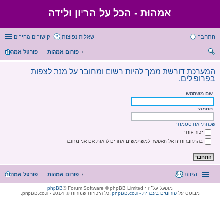
אמהוּת - הכל על הריון ולידה
התחבר
שאלות נפוצות
קישורים מהירים
פורום אמהות
פורטל אמהות
יפו
המערכת דורשת ממך להיות רשום ומחובר על מנת לצפות
ש
בפרופילים.
שם משתמש:
ססמה:
שכחתי את ססמתי
זכור אותי
בהתחברות זו אל תאפשר למשתמשים אחרים לראות אם אני מחובר
הצוות
פורום אמהות
פורטל אמהות
מופעל על־ידי
® Forum Software © phpBB Limited
phpBB
מבוסס על
phpBB.co.il - פורומים בעברית
. כל הזכויות שמורות © 2014 - phpBB.co.il.